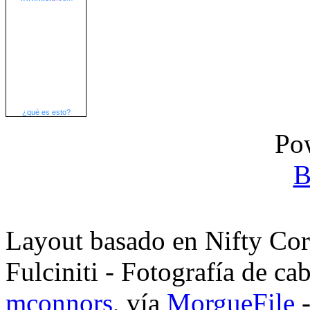
¿qué es esto?
Po
B
Layout basado en Nifty Co
Fulciniti - Fotografía de ca
mconnors
, vía
MorgueFile
-