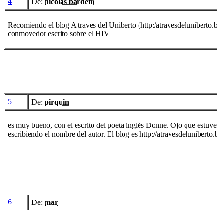
4
De:
nicolàs bardem
Recomiendo el blog A traves del Uniberto (http:/atravesdeluniberto.b
conmovedor escrito sobre el HIV
5
De:
pirquin
es muy bueno, con el escrito del poeta inglès Donne. Ojo que estuve u
escribiendo el nombre del autor. El blog es http://atravesdeluniberto
6
De:
mar